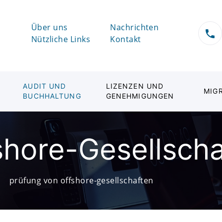
Über uns
Nachrichten
Nützliche Links
Kontakt
AUDIT UND
LIZENZEN UND
MIG
BUCHHALTUNG
GENEHMIGUNGEN
fshore-Gesellsch
prüfung von offshore-gesellschaften