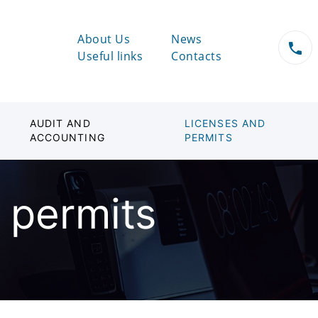
About Us
News
Useful links
Contacts
AUDIT AND
LICENSES AND
ACCOUNTING
PERMITS
 permits