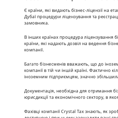
Є країни, які видають бізнес-ліцензії на ет
Дубаї процедури ліцензування та реєстрац
замовника.
В інших країнах процедура ліцензування б
країни, які надають дозвіл на ведення біз
компанії.
Багато бізнесменів вважають, що до інозе
компанії в тій чи іншій країні. Фактично к
іноземним підприємцям, значно збільшилас
Документація, необхідна для отримання біз
юрисдикції та економічного сектору, в я
Фахівці компанії Crystal Tax знають, як з
доступною і при цьому заощадити ваші гро