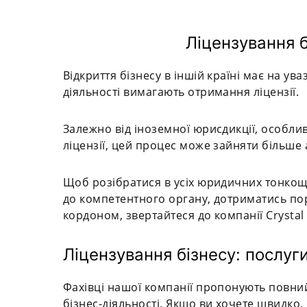
Ліцензування 
Відкриття бізнесу в іншій країні має на ув
діяльності вимагають отримання ліцензії.
Залежно від іноземної юрисдикції, особл
ліцензії, цей процес може зайняти більше
Щоб розібратися в усіх юридичних тонкощ
до компетентного органу, дотриматись поря
кордоном, звертайтеся до компанії Crystal 
Ліцензування бізнесу: послуги
Фахівці нашої компанії пропонують повний
бізнес-діяльності. Якщо ви хочете швидко