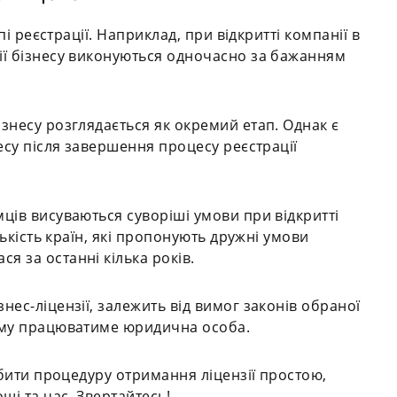
апі реєстрації. Наприклад, при відкритті компанії в
ії бізнесу виконуються одночасно за бажанням
ізнесу розглядається як окремий етап. Однак є
несу після завершення процесу реєстрації
мців висуваються суворіші умови при відкритті
ількість країн, які пропонують дружні умови
я за останні кілька років.
нес-ліцензії, залежить від вимог законів обраної
кому працюватиме юридична особа.
робити процедуру отримання ліцензії простою,
ші та час. Звертайтесь!