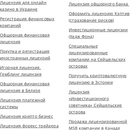
Лицензия для онлайн
Лицензия офшорного банка
казино в Украине
Оформить лицензию Кэптив
Регистрация финансовых
(страхование рисков)
компаний
Инвестиционные лицензии
Офшорная финансовая
(Хедж Фонд)
лицензия
Специальные
Покупка и регистрация
лицензированные
иностранных лицензий
компании на Сейшельских
островах
Игорная лицензия.
Гемблинг лицензия
Получить криптовалютную
лицензию в Эстонии
Офшорная финансовая
лицензия в Белизе
Лицензия
«Инвестиционного
Лицензия платежной
советника» Сейшельские
системы
острова
Лицензия крипто бизнес
Продажа лицензированной
Лицензия форекс трейдера
MSB компании в Канаде