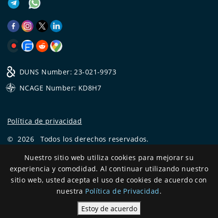
DUNS Number: 23-021-9973
NCAGE Number: KD8H7
Política de privacidad
©
2026
Todos los derechos reservados.
CRYSTAL.TAX
—
EXPERTO OFFSHORE №❶
Nuestro sitio web utiliza cookies para mejorar su
experiencia y comodidad. Al continuar utilizando nuestro
Development
sitio web, usted acepta el uso de cookies de acuerdo con
and support
nuestra
Política de Privacidad
.
Estoy de acuerdo