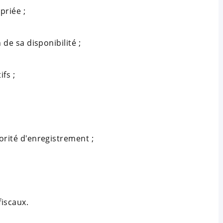
priée ;
de sa disponibilité ;
fs ;
rité d'enregistrement ;
fiscaux.