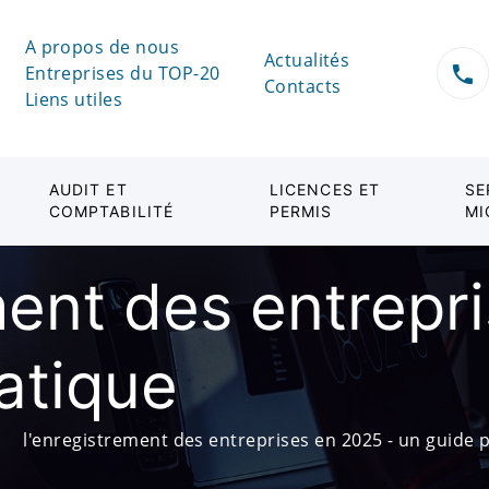
A propos de nous
Actualités
Entreprises du TOP-20
Contacts
Liens utiles
AUDIT ET
LICENCES ET
SE
COMPTABILITÉ
PERMIS
MI
ment des entrepr
atique
l'enregistrement des entreprises en 2025 - un guide 