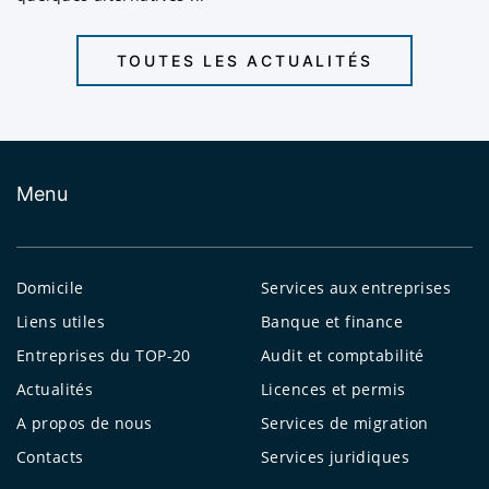
Delaware, États-Unis.
TOUTES LES ACTUALITÉS
Panama.
Saint-Kitts-et-Nevis.
Saint-Vincent-et-les-Grenadines.
Îles Marshall.
Menu
Singapour.
Chypre, etc.
Domicile
Services aux entreprises
Pour en savoir plus sur la liste des juridictions
Liens utiles
Banque et finance
offshore et midshore, cliquez ici.
Entreprises du TOP-20
Audit et comptabilité
Actualités
Licences et permis
A propos de nous
Services de migration
Contacts
Services juridiques