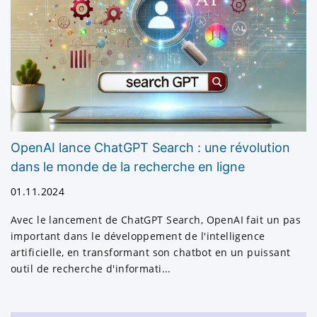
nos clients.
Comptabilité et audit. Chaque année, les
entreprises consacrent une grande partie de
leurs ressources à l'établissement de
rapports, à la fiscalité et au respect de la
législation. Nous pouvons alléger ce fardeau
coûteux en temps et en argent en vous
fournissant des services comptables
OpenAI lance ChatGPT Search : une révolution
rentables tout en maintenant la conformité
dans le monde de la recherche en ligne
réglementaire.
01.11.2024
Nous proposons une large gamme de services aux
Avec le lancement de ChatGPT Search, OpenAI fait un pas
entreprises afin de les aider à réussir dès le
important dans le développement de l'intelligence
départ et d'assurer leur bon fonctionnement. Vous
artificielle, en transformant son chatbot en un puissant
souhaitez ouvrir une société offshore dès
outil de recherche d'informati...
maintenant ? Remplissez le formulaire de contact!
Ouvrir une entreprise à l'étranger -