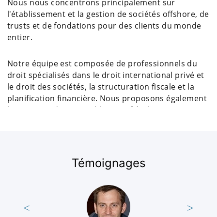
Nous nous concentrons principalement sur
l'établissement et la gestion de sociétés offshore, de
trusts et de fondations pour des clients du monde
entier.
Notre équipe est composée de professionnels du
droit spécialisés dans le droit international privé et
le droit des sociétés, la structuration fiscale et la
planification financière. Nous proposons également
les services de comptables certifiés, hautement
Lire complètement
qualifiés et dotés d'une grande expérience.
Crystal Tax est leader sur le marché depuis plus de
dix ans. Notre réputation s'est construite sur la
Témoignages
fourniture de services à des prix compétitifs et sur
des normes élevées de service à la clientèle.
Si vous cherchez à planifier vos affaires pour