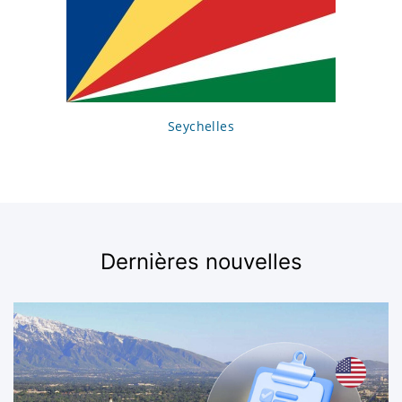
société et plus encore
Crystal Tax propose à ses clients d'enregistrer une
société offshore et les aide à gérer leur entreprise à
chaque étape de son développement. La gamme de
nos services comprend
Seychelles
Enregistrement offshore. Nous offrons des
services d'enregistrement de sociétés rapides
et abordables pour les jeunes entreprises,
conformément aux exigences nécessaires et à
la législation en vigueur dans la juridiction
Dernières nouvelles
choisie.
Immigration et visas de travail. Nous aidons
les étrangers à s'installer partout dans le
monde en les conseillant et en les
accompagnant dans le processus d'obtention
d'un visa ou d'un permis de travail.