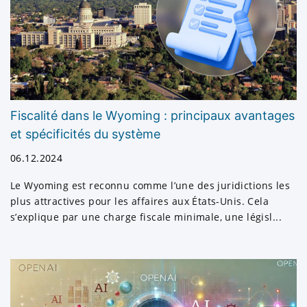
Fiscalité. Notre équipe de spécialistes fournit
des services fiscaux afin d'aider chaque client
à s'y retrouver dans le processus
d'établissement des déclarations d'impôt sur
le revenu des particuliers et des sociétés.
Administration d'entreprise. Confiez à Crystal
Fiscalité dans le Wyoming : principaux avantages
Tax l'administration de votre entreprise, les
et spécificités du système
fonctions de secrétariat de votre société et
d'autres services de conformité.
06.12.2024
Ouverture d'un compte offshore. Nous
Le Wyoming est reconnu comme l’une des juridictions les
proposons l'ouverture de comptes bancaires
plus attractives pour les affaires aux États-Unis. Cela
dans des juridictions offshore ainsi que dans
s’explique par une charge fiscale minimale, une législ...
des centres financiers où votre argent peut
être en sécurité et prêt pour le commerce
mondial sans contrôle des devises. Notre
vaste réseau bancaire et nos relations saines
et durables avec des banques internationales
et offshore nous permettent de mieux servir