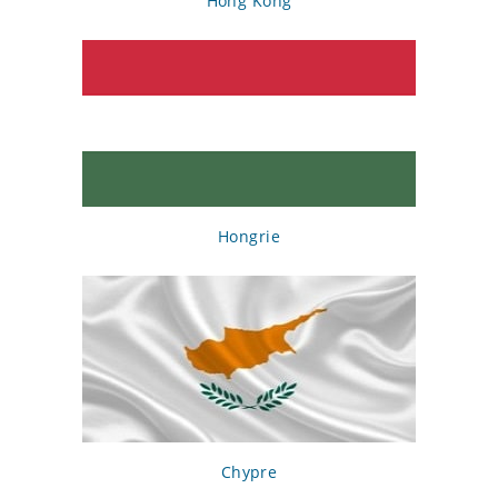
Hong Kong
l'emploi
soutien et liquidation de sociétés non-
résidentes dans des juridictions offshore ;
l'ouverture de comptes bancaires dans des
banques étrangères.
L'enregistrement et l'administration offshore
constituent le cœur de métier de notre société.
Hongrie
Nous fournissons des services de conseil sur le
choix optimal de la juridiction offshore, la
déclaration fiscale, l'enregistrement des droits de
propriété et la possibilité d'utiliser ces sociétés
dans des schémas commerciaux, financiers et de
détention.
Pour plus d'informations sur les possibilités et les
Chypre
avantages des sociétés offshore et sur la procédure