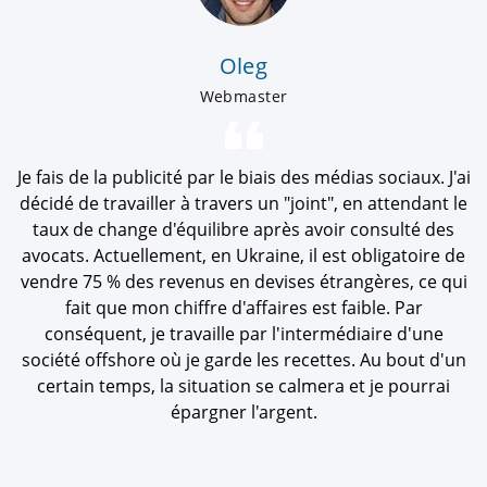
maximiser l'efficacité financière et protéger vos
actifs, ou si vous souhaitez vous développer au-delà
des frontières internationales, vous devriez nous
Oleg
contacter.
Webmaster
Nous sommes convaincus que vous trouverez en
nous un assistant loyal, un partenaire fiable pour
Je fais de la publicité par le biais des médias sociaux. J'ai
votre réussite financière.
décidé de travailler à travers un "joint", en attendant le
taux de change d'équilibre après avoir consulté des
avocats. Actuellement, en Ukraine, il est obligatoire de
vendre 75 % des revenus en devises étrangères, ce qui
fait que mon chiffre d'affaires est faible. Par
conséquent, je travaille par l'intermédiaire d'une
société offshore où je garde les recettes. Au bout d'un
certain temps, la situation se calmera et je pourrai
épargner l'argent.