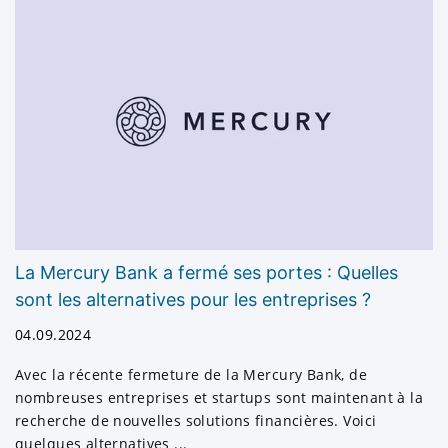
nous travaillons sur 4 continents
Nous pouvons enregistrer une société offshore
dans n'importe quel pays sur les quatre continents.
Nos experts locaux en droit, en comptabilité et en
finance vous aideront à mettre en place votre
entreprise sans problème.
Voici une courte liste des juridictions dans
lesquelles nous travaillons:
La Mercury Bank a fermé ses portes : Quelles
sont les alternatives pour les entreprises ?
Anguilla.
04.09.2024
Bahamas.
Belize.
Avec la récente fermeture de la Mercury Bank, de
nombreuses entreprises et startups sont maintenant à la
Îles Vierges britanniques.
recherche de nouvelles solutions financières. Voici
Îles Caïmans.
quelques alternatives ...