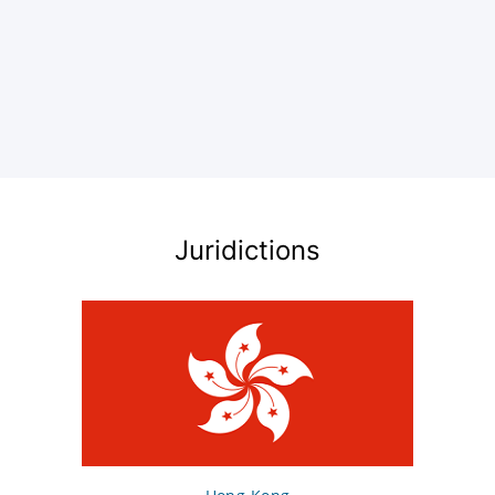
Si vous souhaitez ouvrir une société
offshore, nous savons comment le faire
rapidement et efficacement!
Vous pouvez créer votre propre société dans
n'importe quelle juridiction du monde ou acheter
une société offshore auprès de nous. Une société
Juridictions
offshore ou une société d'une juridiction
fiscalement avantageuse est un outil d'optimisation
fiscale qui peut protéger à la fois l'entreprise et le
capital accumulé, tout en augmentant la rentabilité
et la compétitivité de l'entreprise.
Crystal Tax fournit des services professionnels ;
enregistrement, achat de sociétés prêtes à