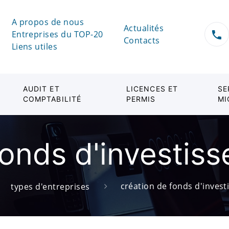
A propos de nous
Actualités
Entreprises du TOP-20
Contacts
Liens utiles
AUDIT ET
LICENCES ET
SE
COMPTABILITÉ
PERMIS
MI
fonds d'investis
création de fonds d'inves
types d'entreprises