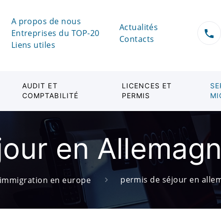
A propos de nous
Actualités
Entreprises du TOP-20
Contacts
Liens utiles
AUDIT ET
LICENCES ET
SE
COMPTABILITÉ
PERMIS
MI
jour en Allemag
permis de séjour en all
immigration en europe