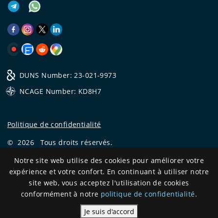
DUNS Number: 23-021-9973
NCAGE Number: KD8H7
Politique de confidentialité
©
2026
Tous droits réservés.
CRYSTAL.TAX
—
EXPERT OFFSHORE №❶
Notre site web utilise des cookies pour améliorer votre
expérience et votre confort. En continuant à utiliser notre
Development
site web, vous acceptez l'utilisation de cookies
and support
conformément à notre
politique de confidentialité
.
Je suis d'accord