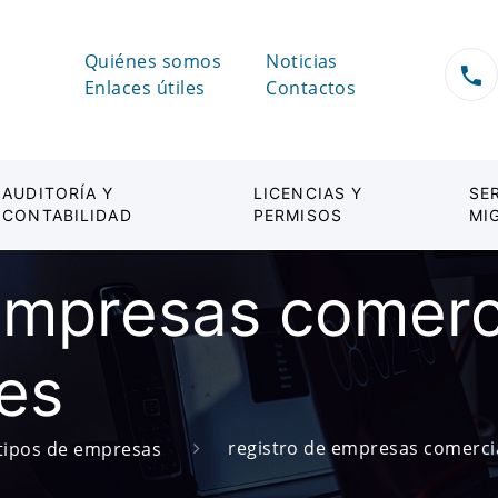
Quiénes somos
Noticias
Enlaces útiles
Contactos
AUDITORÍA Y
LICENCIAS Y
SE
CONTABILIDAD
PERMISOS
MI
empresas comerc
les
registro de empresas comercia
tipos de empresas