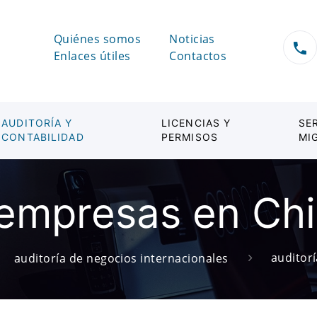
Quiénes somos
Noticias
Enlaces útiles
Contactos
AUDITORÍA Y
LICENCIAS Y
SE
CONTABILIDAD
PERMISOS
MI
 empresas en Ch
auditor
auditoría de negocios internacionales