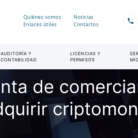
Quiénes somos
Noticias
Enlaces útiles
Contactos
AUDITORÍA Y
LICENCIAS Y
SE
CONTABILIDAD
PERMISOS
MI
nta de comercia
dquirir criptomo