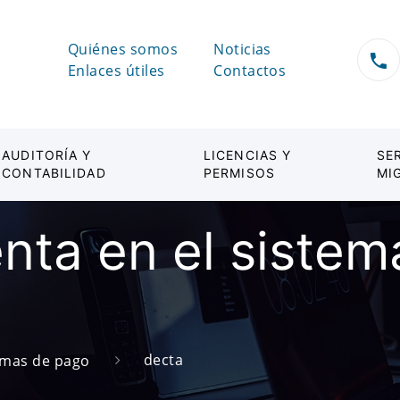
Quiénes somos
Noticias
Enlaces útiles
Contactos
AUDITORÍA Y
LICENCIAS Y
SE
CONTABILIDAD
PERMISOS
MI
enta en el siste
decta
emas de pago