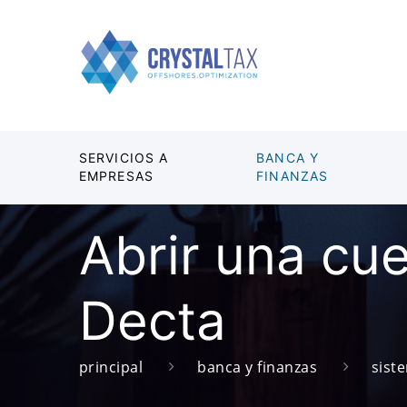
SERVICIOS A
BANCA Y
EMPRESAS
FINANZAS
Abrir una cu
Decta
principal
banca y finanzas
sist