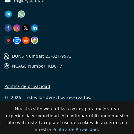
m@crystal.tax
DUNS Number: 23-021-9973
NCAGE Number: KD8H7
Política de privacidad
©
2026
Todos los derechos reservados.
CRYSTAL.TAX
—
EXPERTO OFFSHORE №❶
Nuestro sitio web utiliza cookies para mejorar su
experiencia y comodidad. Al continuar utilizando nuestro
Development
sitio web, usted acepta el uso de cookies de acuerdo con
and support
nuestra
Política de Privacidad
.