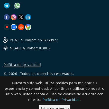
DUNS Number: 23-021-9973
NCAGE Number: KD8H7
Política de privacidad
©
2026
Todos los derechos reservados.
CRYSTAL.TAX
—
EXPERTO OFFSHORE №❶
Nuestro sitio web utiliza cookies para mejorar su
experiencia y comodidad. Al continuar utilizando nuestro
Development
sitio web, usted acepta el uso de cookies de acuerdo con
and support
nuestra
Política de Privacidad
.
Estoy de acuerdo