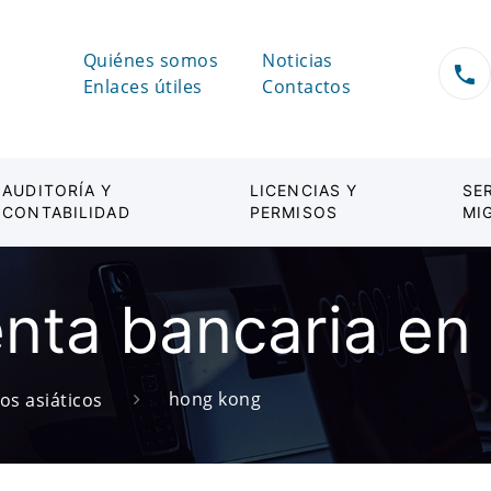
Quiénes somos
Noticias
Enlaces útiles
Contactos
AUDITORÍA Y
LICENCIAS Y
SE
CONTABILIDAD
PERMISOS
MI
enta bancaria e
hong kong
os asiáticos