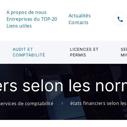
A propos de nous
Actualités
Entreprises du TOP-20
Contacts
Liens utiles
AUDIT ET
LICENCES ET
SE
COMPTABILITÉ
PERMIS
MI
ers selon les no
états financiers selon le
services de comptabilité