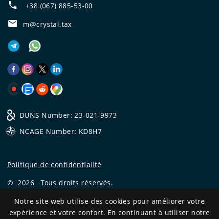
+38 (067) 885-53-00
m@crystal.tax
DUNS Number: 23-021-9973
NCAGE Number: KD8H7
Politique de confidentialité
©
2026
Tous droits réservés.
CRYSTAL.TAX
—
EXPERT OFFSHORE №❶
Notre site web utilise des cookies pour améliorer votre
expérience et votre confort. En continuant à utiliser notre
Development