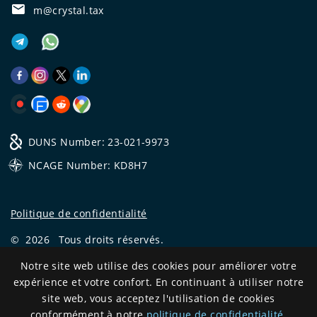
m@crystal.tax
DUNS Number: 23-021-9973
NCAGE Number: KD8H7
Politique de confidentialité
©
2026
Tous droits réservés.
CRYSTAL.TAX
Notre site web utilise des cookies pour améliorer votre
—
EXPERT OFFSHORE №❶
expérience et votre confort. En continuant à utiliser notre
Development
site web, vous acceptez l'utilisation de cookies
and support
conformément à notre
politique de confidentialité
.