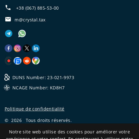
+38 (067) 885-53-00
m@crystal.tax
DUNS Number: 23-021-9973
NCAGE Number: KD8H7
Politique de confidentialité
©
2026
Tous droits réservés.
CRYSTAL.TAX
—
EXPERT OFFSHORE №❶
Notre site web utilise des cookies pour améliorer votre
expérience et votre confort. En continuant à utiliser notre