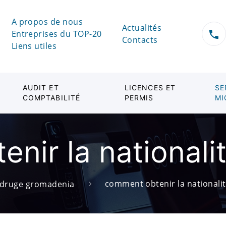
A propos de nous
Actualités
Entreprises du TOP-20
Contacts
Liens utiles
AUDIT ET
LICENCES ET
SE
COMPTABILITÉ
PERMIS
MI
nir la nationali
comment obtenir la nationalit
druge gromadenia