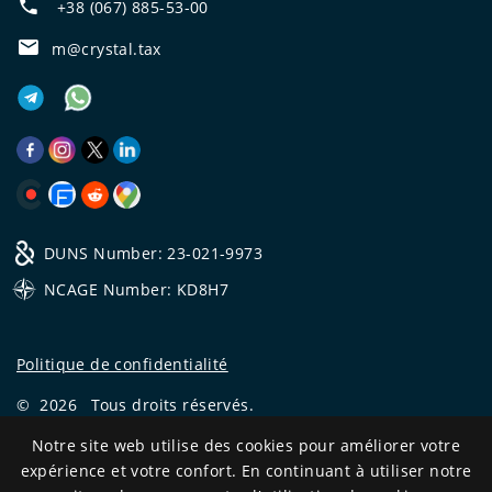
+38 (067) 885-53-00
m@crystal.tax
DUNS Number: 23-021-9973
NCAGE Number: KD8H7
Politique de confidentialité
©
2026
Tous droits réservés.
CRYSTAL.TAX
—
EXPERT OFFSHORE №❶
Notre site web utilise des cookies pour améliorer votre
expérience et votre confort. En continuant à utiliser notre
Development