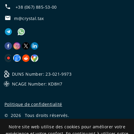
+38 (067) 885-53-00
m@crystal.tax
DUNS Number: 23-021-9973
NCAGE Number: KD8H7
Politique de confidentialité
©
2026
Tous droits réservés.
CRYSTAL.TAX
—
EXPERT OFFSHORE №❶
Notre site web utilise des cookies pour améliorer votre
expérience et votre confort. En continuant à utiliser notre