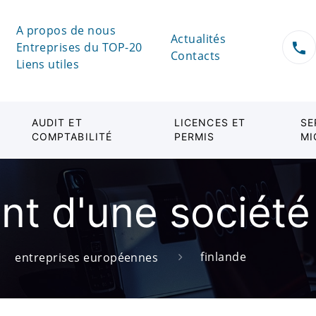
A propos de nous
Actualités
Entreprises du TOP-20
Contacts
Liens utiles
AUDIT ET
LICENCES ET
SE
COMPTABILITÉ
PERMIS
MI
nt d'une société
finlande
entreprises européennes