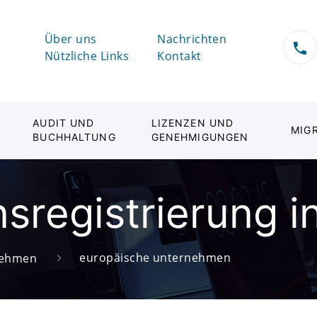
Über uns
Nachrichten
Nützliche Links
Kontakt
AUDIT UND
LIZENZEN UND
MIG
BUCHHALTUNG
GENEHMIGUNGEN
registrierung i
europäische unternehmen
rnehmen