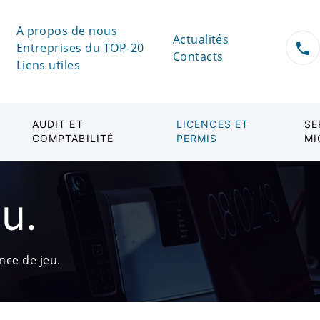
A propos de nous
Actualités
Entreprises du TOP-20
Contacts
Liens utiles
AUDIT ET
LICENCES ET
SE
COMPTABILITÉ
PERMIS
MI
u.
ence de jeu.