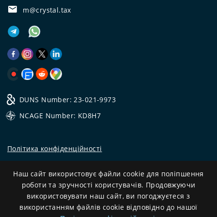
m@crystal.tax
DUNS Number: 23-021-9973
NCAGE Number: KD8H7
Політика конфіденційності
©
2026
Всі права захищені.
Наш сайт використовує файли cookie для поліпшення
CRYSTAL.TAX
—
ОФШОРНИЙ ЕКСПЕРТ №❶
роботи та зручності користувачів. Продовжуючи
використовувати наш сайт, ви погоджуєтеся з
Development
використанням файлів cookie відповідно до нашої
and support