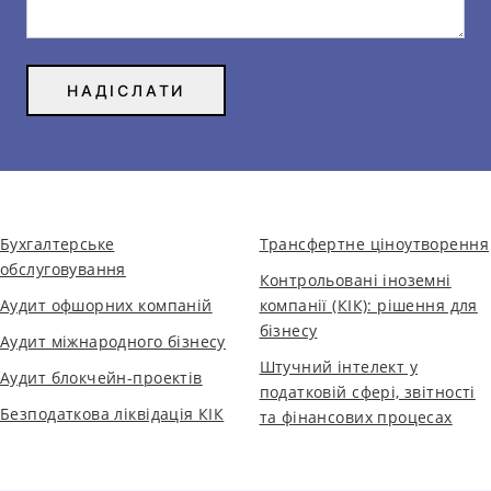
Бухгалтерське
Трансфертне ціноутворення
обслуговування
Контрольовані іноземні
Аудит офшорних компаній
компанії (КІК): рішення для
бізнесу
Аудит міжнародного бізнесу
Штучний інтелект у
Аудит блокчейн-проектів
податковій сфері, звітності
Безподаткова ліквідація КІК
та фінансових процесах