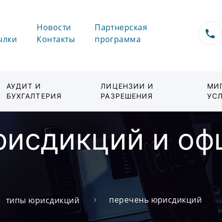
Новости
Партнерская
ылки
Контакты
программа
АУДИТ И
ЛИЦЕНЗИИ И
МИ
БУХГАЛТЕРИЯ
РАЗРЕШЕНИЯ
УС
рисдикций и о
перечень юрисдикций
типы юрисдикций