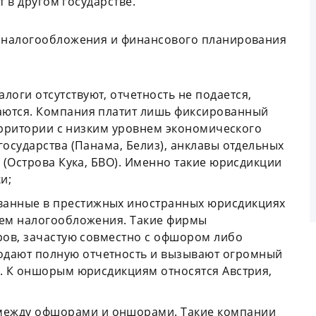
т в другом государстве.
 налогообложения и финансового планирования
налоги отсутствуют, отчетность не подается,
аются. Компания платит лишь фиксированный
 территории с низким уровнем экономического
государства (Панама, Белиз), анклавы отдельных
а (Острова Кука, БВО). Именно такие юрисдикции
и;
ованные в престижных иностранных юрисдикциях
нем налогообложения. Такие фирмы
аров, зачастую совместно с офшором либо
дают полную отчетность и вызывают огромный
в. К оншорым юрисдикциям относятся Австрия,
между офшорами и оншорами. Такие компании