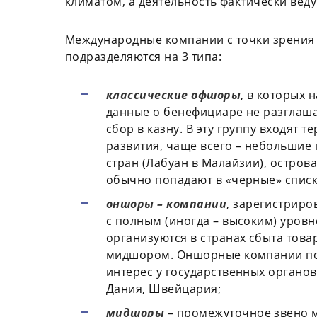
климатом, а деятельность фактически веду
Международные компании с точки зрения
подразделяются на 3 типа:
классические офшоры
, в которых 
данные о бенефициаре не разглаш
сбор в казну. В эту группу входят
развития, чаще всего – небольшие 
стран (Лабуан в Малайзии), остров
обычно попадают в «черные» списк
оншоры – компании
, зарегистрир
с полным (иногда – высоким) уров
организуются в странах сбыта тов
мидшором. Оншорные компании по
интерес у государственных органо
Дания, Швейцария;
мидшоры
– промежуточное звено 