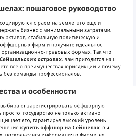
шелах: пошаговое руководство
социируются с раем на земле, это еще и
держать бизнес с минимальными затратами.
у активов, стабильную политическую и
у оффшорных фирм и получите идеальное
х организационно-правовых формах. Так что
Сейшельских островах
, вам пригодится наш
аете все о преимуществах юрисдикции и почему
ь без команды профессионалов.
ства и особенности
в выбирают зарегистрировать оффшорную
просто: государство не только активно
ащищает его, гарантируя высокий уровень
 решение
купить оффшор на Сейшелах
, вы
, поскольку вся информация о фирме, ее