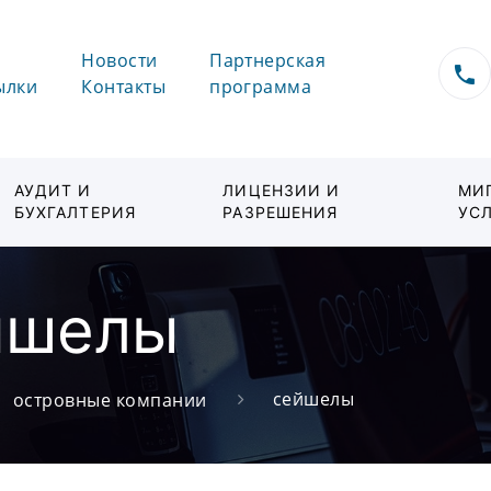
Новости
Партнерская
ылки
Контакты
программа
АУДИТ И
ЛИЦЕНЗИИ И
МИ
БУХГАЛТЕРИЯ
РАЗРЕШЕНИЯ
УС
йшелы
сейшелы
островные компании