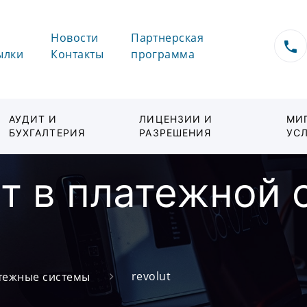
Новости
Партнерская
ылки
Контакты
программа
АУДИТ И
ЛИЦЕНЗИИ И
МИ
БУХГАЛТЕРИЯ
РАЗРЕШЕНИЯ
УС
т в платежной 
revolut
тежные системы