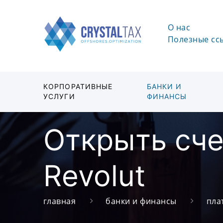
О нас
Полезные сс
КОРПОРАТИВНЫЕ
БАНКИ И
УСЛУГИ
ФИНАНСЫ
Открыть сче
Revolut
главная
банки и финансы
пла