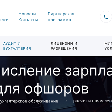
Новости
Партнерская
ылки
Контакты
программа
АУДИТ И
ЛИЦЕНЗИИ И
МИ
БУХГАЛТЕРИЯ
РАЗРЕШЕНИЯ
УС
числение зарпл
для офшоров
расчет и начисле
ухгалтерское обслуживание