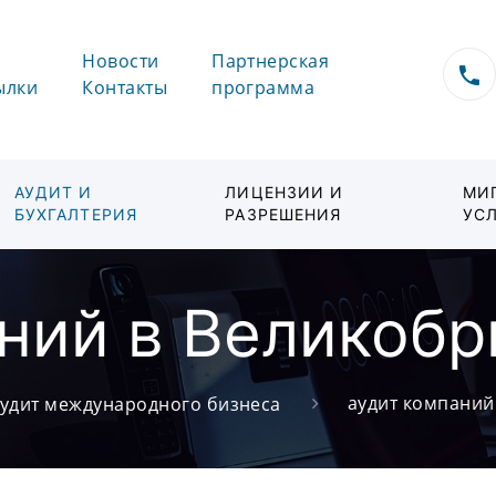
Новости
Партнерская
ылки
Контакты
программа
АУДИТ И
ЛИЦЕНЗИИ И
МИ
БУХГАЛТЕРИЯ
РАЗРЕШЕНИЯ
УС
ний в Великобр
аудит компаний
удит международного бизнеса