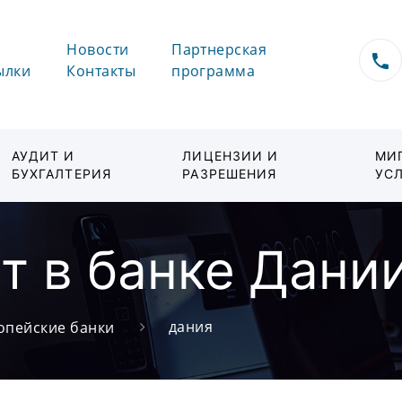
Новости
Партнерская
ылки
Контакты
программа
АУДИТ И
ЛИЦЕНЗИИ И
МИ
БУХГАЛТЕРИЯ
РАЗРЕШЕНИЯ
УС
т в банке Дани
дания
опейские банки