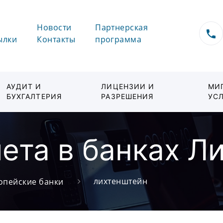
Новости
Партнерская
ылки
Контакты
программа
АУДИТ И
ЛИЦЕНЗИИ И
МИ
БУХГАЛТЕРИЯ
РАЗРЕШЕНИЯ
УС
ета в банках Л
лихтенштейн
опейские банки