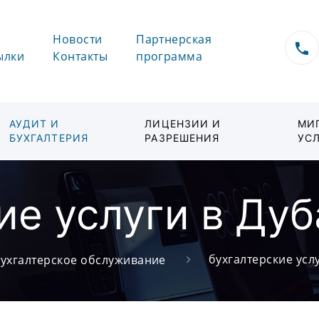
Новости
Партнерская
ылки
Контакты
программа
АУДИТ И
ЛИЦЕНЗИИ И
МИ
БУХГАЛТЕРИЯ
РАЗРЕШЕНИЯ
УС
ие услуги в Дуб
бухгалтерские услу
ухгалтерское обслуживание