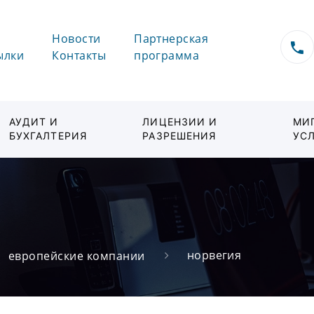
Новости
Партнерская
ылки
Контакты
программа
АУДИТ И
ЛИЦЕНЗИИ И
МИ
БУХГАЛТЕРИЯ
РАЗРЕШЕНИЯ
УС
норвегия
европейские компании