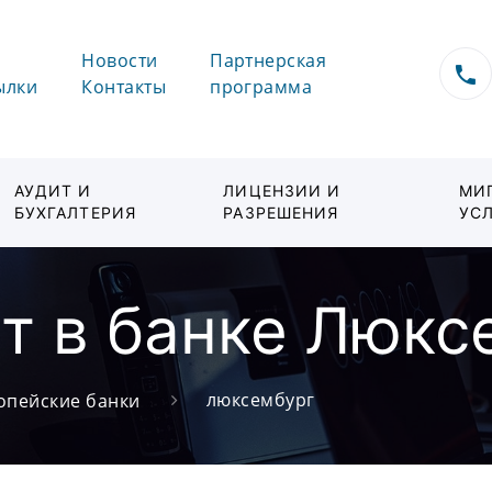
Новости
Партнерская
ылки
Контакты
программа
АУДИТ И
ЛИЦЕНЗИИ И
МИ
БУХГАЛТЕРИЯ
РАЗРЕШЕНИЯ
УС
т в банке Люкс
люксембург
опейские банки