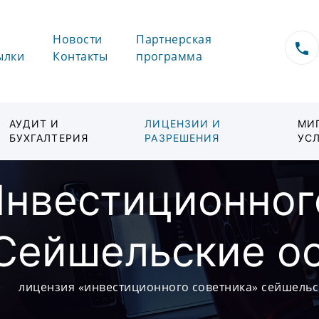
Новости
Партнерская
ылки
Контакты
программа
АУДИТ И
ЛИЦЕНЗИИ И
МИ
БУХГАЛТЕРИЯ
РАЗРЕШЕНИЯ
УС
Инвестиционног
Сейшельские о
лицензия «инвестиционного советника» сейшельс