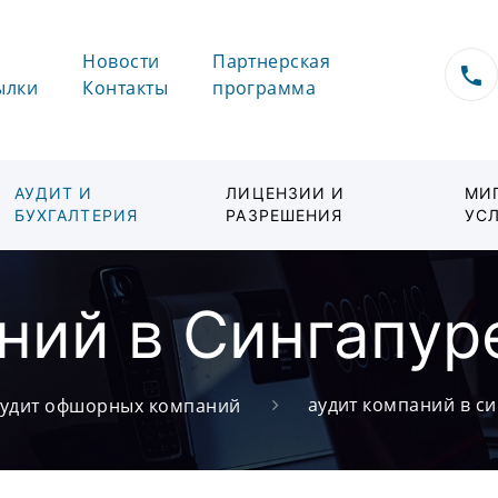
Новости
Партнерская
ылки
Контакты
программа
АУДИТ И
ЛИЦЕНЗИИ И
МИ
БУХГАЛТЕРИЯ
РАЗРЕШЕНИЯ
УС
ний в Сингапур
аудит компаний в с
аудит офшорных компаний