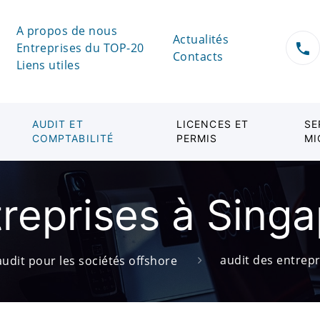
A propos de nous
Actualités
Entreprises du TOP-20
Contacts
Liens utiles
AUDIT ET
LICENCES ET
SE
COMPTABILITÉ
PERMIS
MI
treprises à Sing
audit des entrepr
audit pour les sociétés offshore