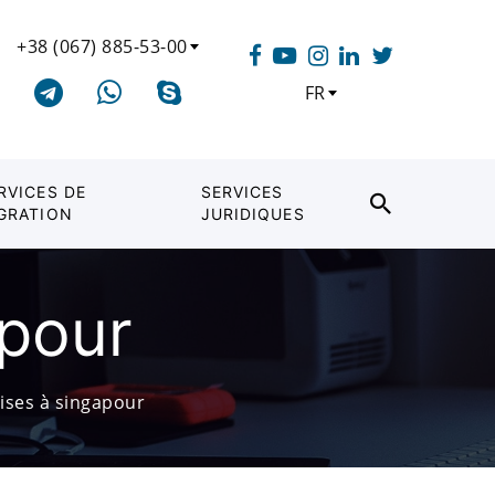
+38 (067) 885-53-00
FR
RVICES DE
SERVICES
GRATION
JURIDIQUES
apour
ises à singapour