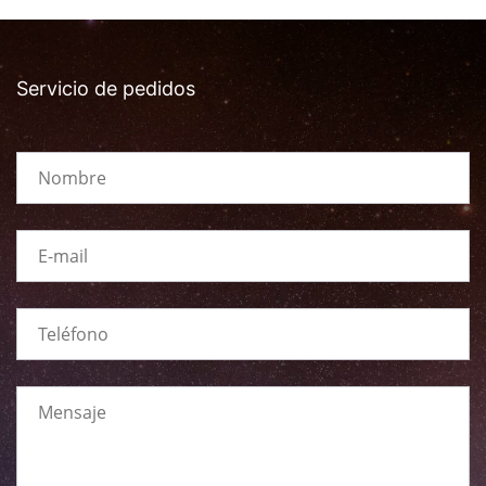
Servicio de pedidos