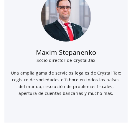
Maxim Stepanenko
Socio director de Crystal.tax
Una amplia gama de servicios legales de Crystal Tax:
registro de sociedades offshore en todos los países
del mundo, resolución de problemas fiscales,
apertura de cuentas bancarias y mucho más.