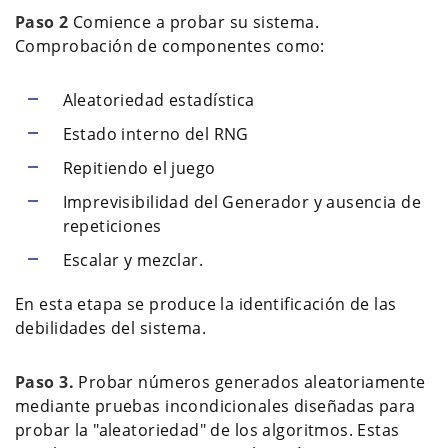
Paso 2
Comience a probar su sistema.
Comprobación de componentes como:
Aleatoriedad estadística
Estado interno del RNG
Repitiendo el juego
Imprevisibilidad del Generador y ausencia de
repeticiones
Escalar y mezclar.
En esta etapa se produce la identificación de las
debilidades del sistema.
Paso 3.
Probar números generados aleatoriamente
mediante pruebas incondicionales diseñadas para
probar la "aleatoriedad" de los algoritmos. Estas