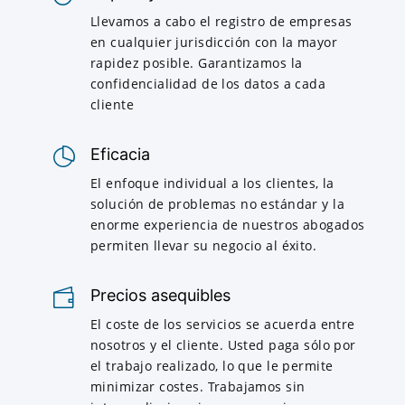
Llevamos a cabo el registro de empresas
en cualquier jurisdicción con la mayor
rapidez posible. Garantizamos la
confidencialidad de los datos a cada
cliente
Eficacia
El enfoque individual a los clientes, la
solución de problemas no estándar y la
enorme experiencia de nuestros abogados
permiten llevar su negocio al éxito.
Precios asequibles
El coste de los servicios se acuerda entre
nosotros y el cliente. Usted paga sólo por
el trabajo realizado, lo que le permite
minimizar costes. Trabajamos sin