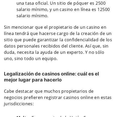
una tasa oficial. Un sitio de póquer es 2500
salario mínimo, y un casino en línea es 12500
salario mínimo.
Sin mencionar que el propietario de un casino en
línea tendrá que hacerse cargo de la creación de un
sitio que puede garantizar la confidencialidad de los
datos personales recibidos del cliente. Así que, sin
duda, necesita la ayuda de un experto. Y no sólo
uno, sino todo un equipo.
Legalización de casinos online: cuál es el
mejor lugar para hacerlo
Cabe destacar que muchos propietarios de
negocios prefieren registrar casinos online en estas
jurisdicciones: