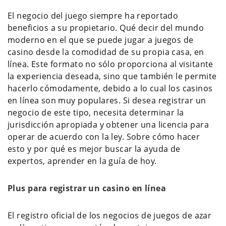
El negocio del juego siempre ha reportado
beneficios a su propietario. Qué decir del mundo
moderno en el que se puede jugar a juegos de
casino desde la comodidad de su propia casa, en
línea. Este formato no sólo proporciona al visitante
la experiencia deseada, sino que también le permite
hacerlo cómodamente, debido a lo cual los casinos
en línea son muy populares. Si desea registrar un
negocio de este tipo, necesita determinar la
jurisdicción apropiada y obtener una licencia para
operar de acuerdo con la ley. Sobre cómo hacer
esto y por qué es mejor buscar la ayuda de
expertos, aprender en la guía de hoy.
Plus para registrar un casino en línea
El registro oficial de los negocios de juegos de azar