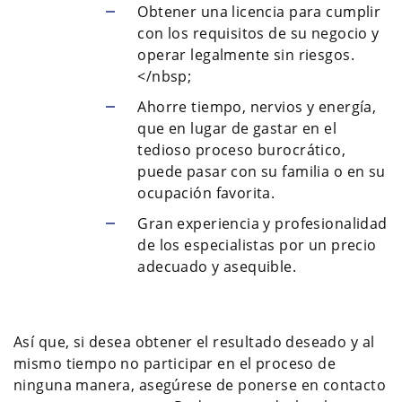
Obtener una licencia para cumplir
con los requisitos de su negocio y
operar legalmente sin riesgos.
</nbsp;
Ahorre tiempo, nervios y energía,
que en lugar de gastar en el
tedioso proceso burocrático,
puede pasar con su familia o en su
ocupación favorita.
Gran experiencia y profesionalidad
de los especialistas por un precio
adecuado y asequible.
Así que, si desea obtener el resultado deseado y al
mismo tiempo no participar en el proceso de
ninguna manera, asegúrese de ponerse en contacto