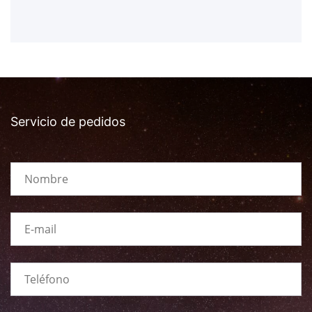
Servicio de pedidos