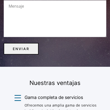
Nuestras ventajas
Gama completa de servicios
Ofrecemos una amplia gama de servicios