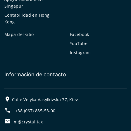
Singapur
Contabilidad en Hong
Kong
Mapa del sitio
Facebook
YouTube
Instagram
Información de contacto
Calle Velyka Vasylkivska 77, Kiev
+38 (067) 885-53-00
m@crystal.tax