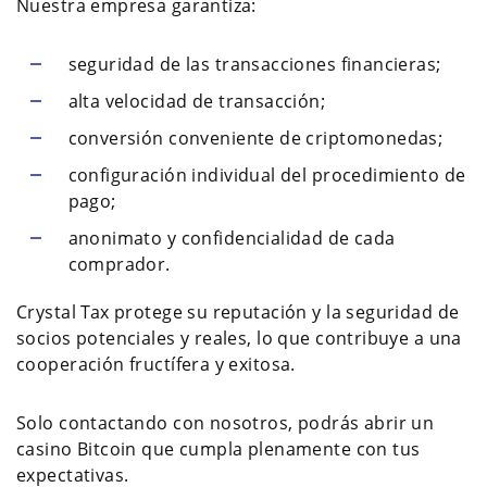
Nuestra empresa garantiza:
seguridad de las transacciones financieras;
alta velocidad de transacción;
conversión conveniente de criptomonedas;
configuración individual del procedimiento de
pago;
anonimato y confidencialidad de cada
comprador.
Crystal Tax protege su reputación y la seguridad de
socios potenciales y reales, lo que contribuye a una
cooperación fructífera y exitosa.
Solo contactando con nosotros, podrás abrir un
casino Bitcoin que cumpla plenamente con tus
expectativas.