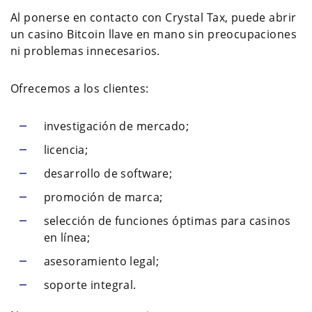
Al ponerse en contacto con Crystal Tax, puede abrir
un casino Bitcoin llave en mano sin preocupaciones
ni problemas innecesarios.
Ofrecemos a los clientes:
investigación de mercado;
licencia;
desarrollo de software;
promoción de marca;
selección de funciones óptimas para casinos
en línea;
asesoramiento legal;
soporte integral.