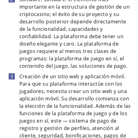
importante en la estructura de gestión de un
criptocasino; el éxito de su proyecto y su
desarrollo posterior depende directamente
de la funcionalidad, capacidades y
confiabilidad. La plataforma debe tener un
diseño elegante y caro. La plataforma de
juegos requiere al menos tres clases de
programas: la plataforma de juego en sí, el
contenido del juego, las soluciones de pago.
Creación de un sitio web y aplicación móvil.
Para que su plataforma interactúe con los
jugadores, necesita crear un sitio web y una
aplicación móvil. Su desarrollo comienza con
la elección de la funcionalidad. Además de las
funciones de la plataforma de juego y de los
juegos en sí, este — sistema de pago de
registro y gestión de perfiles, atención al
cliente, seguridad, bonificaciones, pagos de