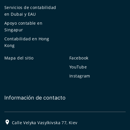
Servicios de contabilidad
en Dubai y EAU
Apoyo contable en
Singapur
Contabilidad en Hong
Kong
Mapa del sitio
Facebook
YouTube
Instagram
Información de contacto
Calle Velyka Vasylkivska 77, Kiev