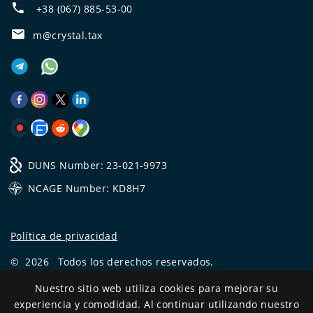
+38 (067) 885-53-00
m@crystal.tax
DUNS Number: 23-021-9973
NCAGE Number: KD8H7
Política de privacidad
©
2026
Todos los derechos reservados.
CRYSTAL.TAX
—
EXPERTO OFFSHORE №❶
Nuestro sitio web utiliza cookies para mejorar su
experiencia y comodidad. Al continuar utilizando nuestro
Development