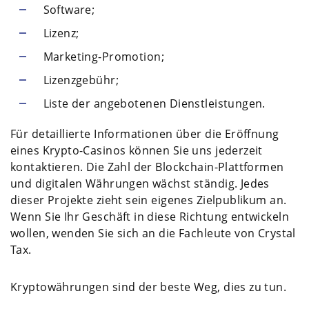
Software;
Lizenz;
Marketing-Promotion;
Lizenzgebühr;
Liste der angebotenen Dienstleistungen.
Für detaillierte Informationen über die Eröffnung
eines Krypto-Casinos können Sie uns jederzeit
kontaktieren. Die Zahl der Blockchain-Plattformen
und digitalen Währungen wächst ständig. Jedes
dieser Projekte zieht sein eigenes Zielpublikum an.
Wenn Sie Ihr Geschäft in diese Richtung entwickeln
wollen, wenden Sie sich an die Fachleute von Crystal
Tax.
Kryptowährungen sind der beste Weg, dies zu tun.