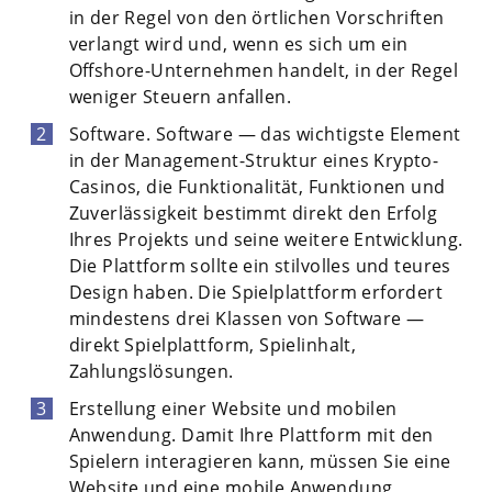
in der Regel von den örtlichen Vorschriften
verlangt wird und, wenn es sich um ein
Offshore-Unternehmen handelt, in der Regel
weniger Steuern anfallen.
Software. Software — das wichtigste Element
in der Management-Struktur eines Krypto-
Casinos, die Funktionalität, Funktionen und
Zuverlässigkeit bestimmt direkt den Erfolg
Ihres Projekts und seine weitere Entwicklung.
Die Plattform sollte ein stilvolles und teures
Design haben. Die Spielplattform erfordert
mindestens drei Klassen von Software —
direkt Spielplattform, Spielinhalt,
Zahlungslösungen.
Erstellung einer Website und mobilen
Anwendung. Damit Ihre Plattform mit den
Spielern interagieren kann, müssen Sie eine
Website und eine mobile Anwendung