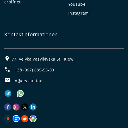
eröffnet
YouTube
Instagram
Kontaktinformationen
77, Velyka Vasylkivska St., Kiew
+38 (067) 885-53-00
m@crystal.tax