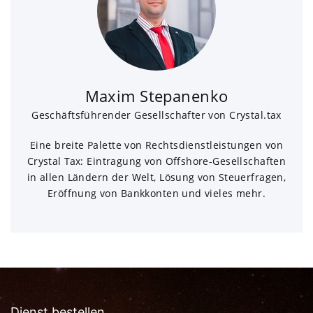
Maxim Stepanenko
Geschäftsführender Gesellschafter von Crystal.tax
Eine breite Palette von Rechtsdienstleistungen von
Crystal Tax: Eintragung von Offshore-Gesellschaften
in allen Ländern der Welt, Lösung von Steuerfragen,
Eröffnung von Bankkonten und vieles mehr.
Dienst bestellen