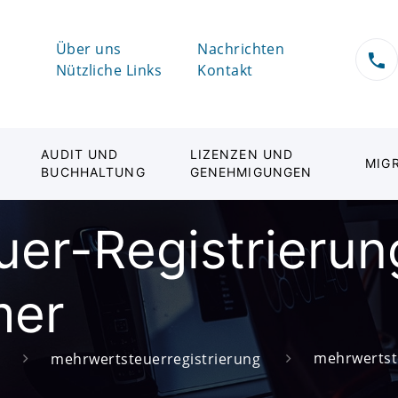
Über uns
Nachrichten
Nützliche Links
Kontakt
AUDIT UND
LIZENZEN UND
MIG
BUCHHALTUNG
GENEHMIGUNGEN
er-Registrierun
mer
mehrwertst
mehrwertsteuerregistrierung