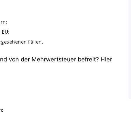
rn;
r EU;
rgesehenen Fällen.
nd von der Mehrwertsteuer befreit? Hier
n;