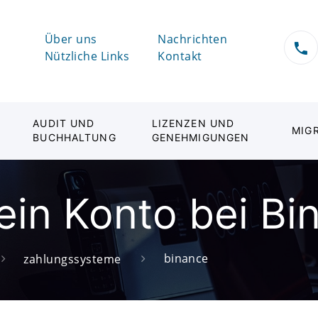
Über uns
Nachrichten
Nützliche Links
Kontakt
AUDIT UND
LIZENZEN UND
MIG
BUCHHALTUNG
GENEHMIGUNGEN
 ein Konto bei Bi
binance
zahlungssysteme