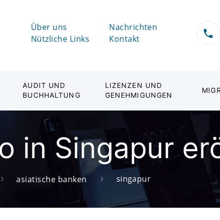
Über uns
Nachrichten
Nützliche Links
Kontakt
AUDIT UND
LIZENZEN UND
MIG
BUCHHALTUNG
GENEHMIGUNGEN
o in Singapur er
singapur
asiatische banken