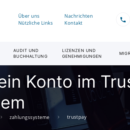
Über uns
Nachrichten
Nützliche Links
Kontakt
AUDIT UND
LIZENZEN UND
MIG
BUCHHALTUNG
GENEHMIGUNGEN
 ein Konto im Tr
tem
trustpay
zahlungssysteme