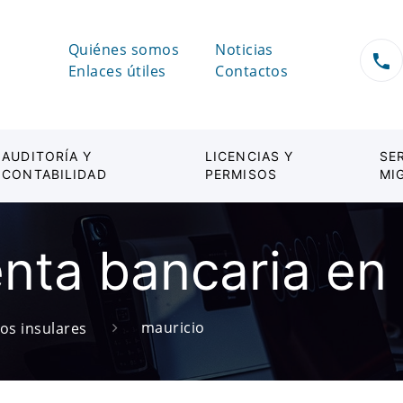
Quiénes somos
Noticias
Enlaces útiles
Contactos
AUDITORÍA Y
LICENCIAS Y
SE
CONTABILIDAD
PERMISOS
MI
enta bancaria en
mauricio
os insulares