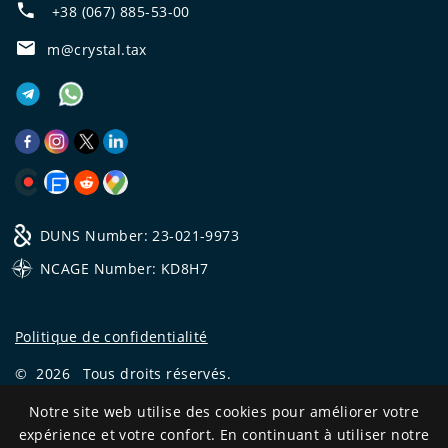
+38 (067) 885-53-00
m@crystal.tax
DUNS Number: 23-021-9973
NCAGE Number: KD8H7
Politique de confidentialité
©
2026
Tous droits réservés.
CRYSTAL.TAX
—
EXPERT OFFSHORE №❶
Notre site web utilise des cookies pour améliorer votre
expérience et votre confort. En continuant à utiliser notre
Development